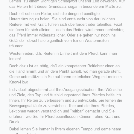
Lernen" zu einem wichtigen Schlagwort unserer Zeit geworden. Auf
das Reiten trifft dieser Grundsatz sogar in besonderem Maße zu.
Doch oft scheuen Reiter, sich die dringend benötigte
Unterstützung zu holen. Sie sind enttäuscht von der üblichen
Reiterei mit viel Kraft, fühlen sich überfordert oder talentlos. Fazit:
sie üben für sich alleine ... doch das Reiten wird immer schlechter,
das Pferd immer widersätzlicher. Oder sie gehen nur noch ins
Gelände - obwohl sie eigentlich vom feinen Westernreiten
träumen...
Westernreiten, d.h. Reiten in Einheit mit dem Pferd, kann man
lernen!
Doch dazu ist es nötig, daß ein kompetenter Reitlehrer einen an
die Hand nimmt und an dem Punkt abholt, wo man gerade steht.
Gerne unterstütze ich Sie auf Ihrem reiterlichen Weg mit meinem
Know-How.
Luke ("Flesch my Dreams") von Fr. Schröder
Individuell abgestimmt auf Ihre Ausgangssituation, Ihre Wünsche
und Ziele, den Typ und Ausbildungsstand Ihres Pferdes helfe ich
Nach Lucy und Rileey ist m 28. April Fohlen Nr. 3 aus unserer Stute
Ihnen, Ihr Reiten zu verbessern und zu entwickeln. Sie lernen die
"Invy This Playgirl" (Fr. Schröder) auf die Welt gek
Bewegungsabläufe zu verstehen - Ihre und die Ihres Pferdes;
Lektionen werden verständlich und "reitbar" gemacht und Sie
erfahren, wie Sie Ihr Pferd beeinflussen können - ohne Kraft und
Weiterlesen
Druck.
Dabei lernen Sie immer in Ihrem eigenen Tempo und gemeinsam