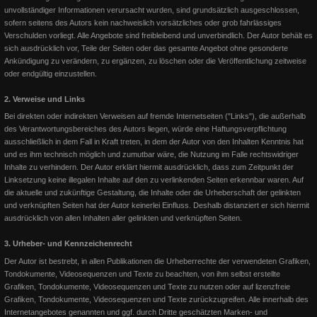
unvollständiger Informationen verursacht wurden, sind grundsätzlich ausgeschlossen,
sofern seitens des Autors kein nachweislich vorsätzliches oder grob fahrlässiges
Verschulden vorliegt. Alle Angebote sind freibleibend und unverbindlich. Der Autor behält es
sich ausdrücklich vor, Teile der Seiten oder das gesamte Angebot ohne gesonderte
Ankündigung zu verändern, zu ergänzen, zu löschen oder die Veröffentlichung zeitweise
oder endgültig einzustellen.
2. Verweise und Links
Bei direkten oder indirekten Verweisen auf fremde Internetseiten ("Links"), die außerhalb
des Verantwortungsbereiches des Autors liegen, würde eine Haftungsverpflichtung
EWU 2017 ... das Turnierjahr
ausschließlich in dem Fall in Kraft treten, in dem der Autor von den Inhalten Kenntnis hat
und es ihm technisch möglich und zumutbar wäre, die Nutzung im Falle rechtswidriger
Bunny the Goodbar wird EWU Champion Junior Western Riding
Inhalte zu verhindern. Der Autor erklärt hiermit ausdrücklich, dass zum Zeitpunkt der
Pferdemedaille in Gold für Lion on the Beach in der Horsemans
Linksetzung keine illegalen Inhalte auf den zu verlinkenden Seiten erkennbar waren. Auf
die aktuelle und zukünftige Gestaltung, die Inhalte oder die Urheberschaft der gelinkten
und verknüpften Seiten hat der Autor keinerlei Einfluss. Deshalb distanziert er sich hiermit
Weiterlesen
ausdrücklich von allen Inhalten aller gelinkten und verknüpften Seiten.
3. Urheber- und Kennzeichenrecht
Der Autor ist bestrebt, in allen Publikationen die Urheberrechte der verwendeten Grafiken,
Tondokumente, Videosequenzen und Texte zu beachten, von ihm selbst erstellte
Grafiken, Tondokumente, Videosequenzen und Texte zu nutzen oder auf lizenzfreie
Grafiken, Tondokumente, Videosequenzen und Texte zurückzugreifen. Alle innerhalb des
Internetangebotes genannten und ggf. durch Dritte geschätzten Marken- und