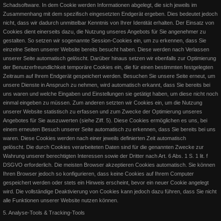
DOSB - Ausbilderzertifikat
Schadsoftware. In dem Cookie werden Informationen abgelegt, die sich jeweils im
Zusammenhang mit dem spezifisch eingesetzten Endgerät ergeben. Dies bedeutet jedoch
nicht, dass wir dadurch unmittelbar Kenntnis von Ihrer Identität erhalten.
Der Einsatz von
Als Anerkennung besonderer Leistungen im Bereich Aus- und
Cookies dient einerseits dazu, die Nutzung unseres Angebots für Sie angenehmer zu
Fortbildungen in den Mitgliedsorganisationen des DOSB erhalte
gestalten. So setzen wir sogenannte Session-Cookies ein, um zu erkennen, dass Sie
einzelne Seiten
unserer Website bereits besucht haben. Diese werden nach Verlassen
Weiterlesen
unserer Seite automatisch gelöscht.
Darüber hinaus setzen wir ebenfalls zur Optimierung
der Benutzerfreundlichkeit temporäre Cookies ein, die für einen bestimmten festgelegten
Zeitraum auf Ihrem Endgerät gespeichert werden. Besuchen Sie unsere Seite erneut, um
unsere Dienste in Anspruch zu nehmen, wird automatisch erkannt, dass Sie bereits bei
uns waren und welche Eingaben und Einstellungen sie getätigt haben, um diese nicht noch
einmal eingeben zu müssen.
Zum anderen setzten wir Cookies ein, um die Nutzung
unserer Website statistisch zu erfassen und zum Zwecke der Optimierung unseres
Angebotes für Sie auszuwerten (siehe Ziff. 5). Diese Cookies ermöglichen es uns, bei
einem erneuten Besuch unserer Seite automatisch zu erkennen, dass Sie bereits bei uns
waren. Diese Cookies werden nach einer jeweils definierten Zeit automatisch
gelöscht.
Die durch Cookies verarbeiteten Daten sind für die genannten Zwecke zur
Wahrung unserer berechtigten Interessen sowie der Dritter nach Art. 6 Abs. 1 S. 1 lit. f
DSGVO erforderlich. Die meisten Browser akzeptieren Cookies automatisch. Sie können
Ihren Browser jedoch so konfigurieren, dass keine Cookies auf Ihrem Computer
gespeichert werden oder stets ein Hinweis erscheint, bevor ein neuer Cookie angelegt
Kooperation mit EQUIVA und REIT-TV
wird. Die vollständige Deaktivierung von Cookies kann jedoch dazu führen, dass Sie nicht
alle Funktionen unserer Website nutzen können.
FN-Ehrung beim PSVR
5. Analyse-Tools &
Tracking-Tools
Ich freue mich gemeinsam mit REIT-TV und in Zusammenarbeit mit