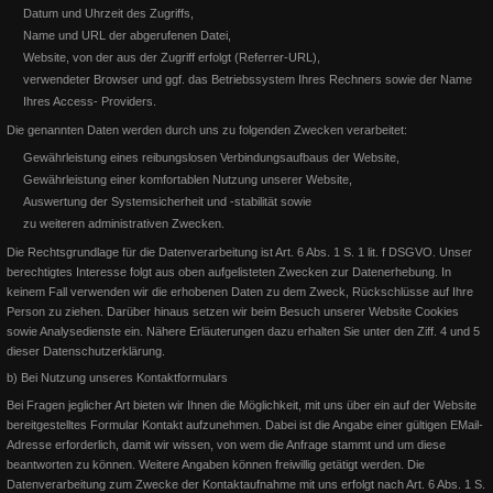
Datum und Uhrzeit des Zugriffs,
Name und URL der abgerufenen Datei,
Website, von der aus der Zugriff erfolgt (Referrer-URL),
verwendeter Browser und ggf. das Betriebssystem Ihres Rechners sowie der Name
DQHA Q16 und West-Futurity
Ihres Access- Providers.
Verleihung des Goldenen Reitabzeichens
Die genannten Daten werden durch uns zu folgenden Zwecken verarbeitet:
Dieses Jahr sind wir im DQHA Turniergeschehen zurück: Q16 LION
Gewährleistung eines reibungslosen Verbindungsaufbaus der Website,
ON THE BEACH startet mit Bernhard in den Amateur Select
Auf der German OPEN 2016 bekommt Susanne Flesch das Goldene
Gewährleistung einer komfortablen Nutzung unserer Website,
Reitabzeichen aus den Händen des 1. Vorsitzenden der EWU Deu
Auswertung der Systemsicherheit und -stabilität sowie
Weiterlesen
zu weiteren administrativen Zwecken.
Weiterlesen
Die Rechtsgrundlage für die Datenverarbeitung ist Art. 6 Abs. 1 S. 1 lit. f DSGVO. Unser
berechtigtes Interesse folgt aus oben aufgelisteten Zwecken zur Datenerhebung. In
keinem Fall verwenden wir die erhobenen Daten zu dem Zweck, Rückschlüsse auf Ihre
Person zu ziehen.
Darüber hinaus setzen wir beim Besuch unserer Website Cookies
sowie Analysedienste ein. Nähere Erläuterungen dazu erhalten Sie unter den Ziff. 4 und 5
dieser Datenschutzerklärung.
b) Bei Nutzung unseres Kontaktformulars
Bei Fragen jeglicher Art bieten wir Ihnen die Möglichkeit, mit uns über ein auf der Website
bereitgestelltes Formular Kontakt aufzunehmen. Dabei ist die Angabe einer gültigen EMail-
Adresse erforderlich, damit wir wissen, von wem die Anfrage stammt und um diese
beantworten zu können. Weitere Angaben können freiwillig getätigt werden.
Die
Datenverarbeitung zum Zwecke der Kontaktaufnahme mit uns erfolgt nach Art. 6 Abs. 1 S.