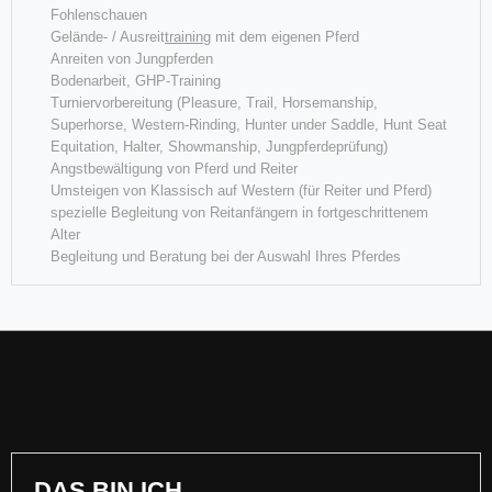
Fohlenschauen
Gelände- / Ausreit
training
mit dem eigenen Pferd
Anreiten von Jungpferden
Bodenarbeit, GHP-Training
Turniervorbereitung (Pleasure, Trail, Horsemanship,
Superhorse, Western-Rinding, Hunter under Saddle, Hunt Seat
DQHA NRW Champion Weanling Stallions
Equitation, Halter, Showmanship, Jungpferdeprüfung)
Angstbewältigung von Pferd und Reiter
Umsteigen von Klassisch auf Western (für Reiter und Pferd)
Flash for Fantasy ("Riley") wird DQHA NRW Champion 2019 in der
spezielle Begleitung von Reitanfängern in fortgeschrittenem
Klasse Weanling Stallions OPEN
Alter
Begleitung und Beratung bei der Auswahl Ihres Pferdes
Weiterlesen
DAS
BIN
ICH