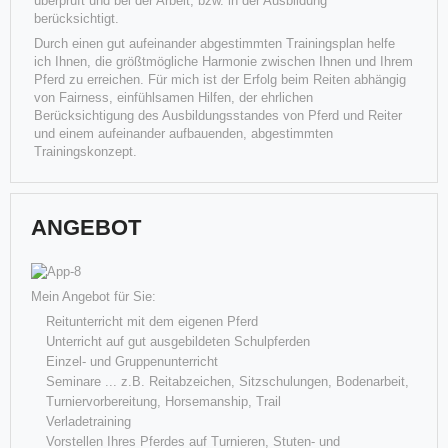
überprüft und bei der Arbeit, bzw. in der Ausbildung
berücksichtigt.
Durch einen gut aufeinander abgestimmten Trainingsplan helfe
ich Ihnen, die größtmögliche Harmonie zwischen Ihnen und Ihrem
Pferd zu erreichen. Für mich ist der Erfolg beim Reiten abhängig
von Fairness, einfühlsamen Hilfen, der ehrlichen
Berücksichtigung des Ausbildungsstandes von Pferd und Reiter
und einem aufeinander aufbauenden, abgestimmten
Trainingskonzept.
Best of Invy & Marion
"Best of Invy" ... für mich ein besonderes Pferd! Als sie geboren
ANGEBOT
wurde ging ein Traum für mich in Erfüllung. Eine
Weiterlesen
Mein Angebot für Sie:
Reitunterricht mit dem eigenen Pferd
Unterricht auf gut ausgebildeten Schulpferden
Einzel- und Gruppenunterricht
Seminare ... z.B. Reitabzeichen, Sitzschulungen, Bodenarbeit,
Turniervorbereitung, Horsemanship, Trail
Verladetraining
Vorstellen Ihres Pferdes auf Turnieren, Stuten- und