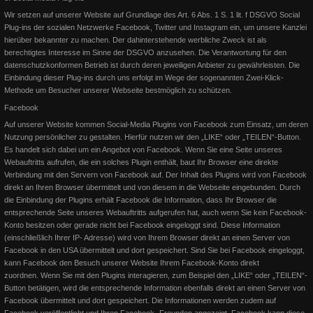
Wir setzen auf unserer Website auf Grundlage des Art. 6 Abs. 1 S. 1 lit. f DSGVO Social
Plug-ins der sozialen Netzwerke Facebook, Twitter und Instagram ein, um unsere Kanzlei
hierüber bekannter zu machen. Der dahinterstehende werbliche Zweck ist als
berechtigtes Interesse im Sinne der DSGVO anzusehen. Die Verantwortung für den
datenschutzkonformen Betrieb ist durch deren jeweiligen Anbieter zu gewährleisten. Die
Einbindung dieser Plug-ins durch uns erfolgt im Wege der sogenannten Zwei-Klick-
Methode um Besucher unserer Webseite bestmöglich zu schützen.
Facebook
Auf unserer Website kommen Social-Media Plugins von Facebook zum Einsatz, um deren
Nutzung persönlicher zu gestalten. Hierfür nutzen wir den „LIKE“ oder „TEILEN“-Button.
German OPEN 2015 - Junior Pleasure
Es handelt sich dabei um ein Angebot von Facebook. Wenn Sie eine Seite unseres
Webauftritts aufrufen, die ein solches Plugin enthält, baut Ihr Browser eine direkte
Lion on the Beach erreicht in einem Mega Feld den 9. Platz Tolle
Verbindung mit den Servern von Facebook auf. Der Inhalt des Plugins wird von Facebook
Leistung für ihre erste German Open! Wir sind sehr st
direkt an Ihren Browser übermittelt und von diesem in die Webseite eingebunden.
Durch
die Einbindung der Plugins erhält Facebook die Information, dass Ihr Browser die
entsprechende Seite unseres Webauftritts aufgerufen hat, auch wenn Sie kein Facebook-
Weiterlesen
Konto besitzen oder gerade nicht bei Facebook eingeloggt sind. Diese Information
(einschließlich Ihrer IP- Adresse) wird von Ihrem Browser direkt an einen Server von
Facebook in den USA übermittelt und dort gespeichert. Sind Sie bei Facebook eingeloggt,
kann Facebook den Besuch unserer Website Ihrem Facebook-Konto direkt
zuordnen.
Wenn Sie mit den Plugins interagieren, zum Beispiel den „LIKE“ oder „TEILEN“-
Button betätigen, wird die entsprechende Information ebenfalls direkt an einen Server von
Facebook übermittelt und dort gespeichert. Die Informationen werden zudem auf