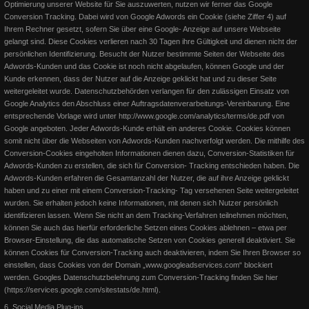
Optimierung unserer Website für Sie auszuwerten, nutzen wir ferner das Google
Conversion Tracking. Dabei wird von Google Adwords ein Cookie (siehe Ziffer 4) auf
Ihrem Rechner gesetzt, sofern Sie über eine Google- Anzeige auf unsere Webseite
gelangt sind.
Diese Cookies verlieren nach 30 Tagen ihre Gültigkeit und dienen nicht der
persönlichen Identifizierung. Besucht der Nutzer bestimmte Seiten der Webseite des
Adwords-Kunden und das Cookie ist noch nicht abgelaufen, können Google und der
Kunde erkennen, dass der Nutzer auf die Anzeige geklickt hat und zu dieser Seite
weitergeleitet wurde.
Datenschutzbehörden verlangen für den zulässigen Einsatz von
Google Analytics den Abschluss einer Auftragsdatenverarbeitungs-Vereinbarung. Eine
entsprechende Vorlage wird unter http://www.google.com/analytics/terms/de.pdf von
Google angeboten. Jeder Adwords-Kunde erhält ein anderes Cookie. Cookies können
somit nicht über die Webseiten von Adwords-Kunden
nachverfolgt werden. Die mithilfe des
Conversion-Cookies eingeholten Informationen dienen dazu, Conversion-Statistiken für
German OPEN 2015 - Senior Pleasure
Adwords-Kunden zu erstellen, die sich für Conversion- Tracking entschieden haben. Die
Adwords-Kunden erfahren die Gesamtanzahl der Nutzer, die auf ihre Anzeige geklickt
Lotta auf dem Bundeschampionat
haben und zu einer mit einem Conversion-Tracking- Tag versehenen Seite weitergeleitet
Bronze Medaille Senior Western Pleasure! Was für ein Erfolg von Invy
wurden. Sie erhalten jedoch keine Informationen, mit denen sich Nutzer persönlich
This Playgirl nach der Babypause. In der Western
identifizieren lassen.
Wenn Sie nicht an dem Tracking-Verfahren teilnehmen möchten,
Bundeschampionat auf der Q15 Lion On the Beach wird in der
können Sie auch das hierfür erforderliche Setzen eines Cookies ablehnen – etwa per
Gesamtwertung 8. Wir freuen uns über diese schöne Stute.
Browser-Einstellung, die das automatische Setzen von Cookies generell deaktiviert. Sie
Weiterlesen
können Cookies für Conversion-Tracking auch deaktivieren, indem Sie Ihren Browser so
Weiterlesen
einstellen, dass Cookies von der Domain „www.googleadservices.com“ blockiert
werden.
Googles Datenschutzbelehrung zum Conversion-Tracking finden Sie hier
(https://services.google.com/sitestats/de.html).
6. Social Media Plug-ins