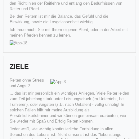
den Richtlinien der Reitlehre und entlang den Bedürfnissen von
Weiterlesen
Reiter und Pferd.
Weiterlesen
Bei den Reitern ist mir die Balance, das Gefühl und die
Einwirkung, sowie die Losgelassenheit wichtig.
Ich freue mich, Sie mit Ihrem eigenen Pferd, oder in der Arbeit mit
meinen Pferden kennen zu lernen.
ZIELE
Reiten ohne Stress
und Angst?
... das ist mir persönlich ein wichtiges Anliegen. Viele Reiter leiden
"Professor Riki" wird 30 Jahre alt
zum Teil jahrelang stark unter Leistungsdruck (im Unterricht, bei
Turnieren), oder Ängsten (z.B. nach Unfällen) - völlig unnötig! In
solchen Fällen hilft mir meine Ausbildung als
Seinen 30. Geburtstag feiert in diesem Jahr Susanne und Bernhard
Persönlichkeitstrainer und wir können gemeinsam erarbeiten, wie
Fleschs SHI Riker (Fletch's Top Riker x Skip Shi Doll).
Sie wieder mit Spaß und Erfolg Reiten können.
Jeder weiß, wie wichtig kontinuierliche Fortbildung in allen
Weiterlesen
Bereichen des Lebens ist. Nicht umsonst ist das "lebenslange