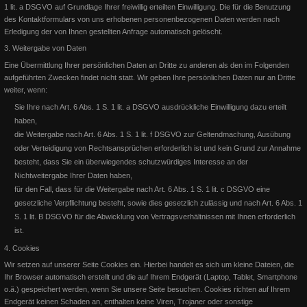
1 lit. a DSGVO auf Grundlage Ihrer freiwillig erteilten Einwilligung. Die für die Benutzung
des Kontaktformulars von uns erhobenen personenbezogenen Daten werden nach
EWU 2016 ... das Turnierjahr
Erledigung der von Ihnen gestellten Anfrage automatisch gelöscht.
3. Weitergabe von Daten
EWU Highpoints 2016 In diesem Jahr konnten wir 2 Highpoints
Eine Übermittlung Ihrer persönlichen Daten an Dritte zu anderen als den im Folgenden
gewinnen: In der LK1A gewinne ich die Ü45 Wertung Bernh
aufgeführten Zwecken findet nicht statt. Wir geben Ihre persönlichen Daten nur an Dritte
weiter, wenn:
Weiterlesen
Sie Ihre nach Art. 6 Abs. 1 S. 1 lit. a DSGVO ausdrückliche Einwilligung dazu erteilt
haben,
die Weitergabe nach Art. 6 Abs. 1 S. 1 lit. f DSGVO zur Geltendmachung, Ausübung
oder Verteidigung von Rechtsansprüchen erforderlich ist und kein Grund zur Annahme
besteht, dass Sie ein überwiegendes schutzwürdiges Interesse an der
Nichtweitergabe Ihrer Daten haben,
für den Fall, dass für die Weitergabe nach Art. 6 Abs. 1 S. 1 lit. c DSGVO eine
gesetzliche Verpflichtung besteht, sowie
dies gesetzlich zulässig und nach Art. 6 Abs. 1
S. 1 lit. B DSGVO für die Abwicklung von Vertragsverhältnissen mit Ihnen erforderlich
ist.
4. Cookies
Wir setzen auf unserer Seite Cookies ein. Hierbei handelt es sich um kleine Dateien, die
Ihr Browser automatisch erstellt und die auf Ihrem Endgerät (Laptop, Tablet, Smartphone
o.ä.) gespeichert werden, wenn Sie unsere Seite besuchen. Cookies richten auf Ihrem
Endgerät keinen Schaden an, enthalten keine Viren, Trojaner oder sonstige