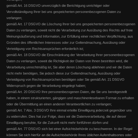
gemäß Art. 16 DSGVO unverzüglich die Berichtigung unrichtiger oder
Vervollständigung Ihrer bei uns gespeicherten personenbezogenen Daten zu
verlangen;
gemäß Art. 17 DSGVO die Löschung Ihrer bei uns gespeicherten personenbezogenen
EWU 2015 ... das Turnierjahr
Daten zu verlangen, soweit nicht die Verarbeitung zur Ausübung des Rechts auf freie
Meinungsäußerung und Information, zur Erfüllung einer rechtlichen Verpflichtung, aus
DQHA Zuchtschau Laubach - Fohlen-Schau
Gründen des öffentlichen Interesses oder zur Geltendmachung, Ausübung oder
Landesmeisterschaft Rheinland Anfang August Susanne Flesch
Verteidigung von Rechtsansprüchen erforderlich ist;
Silber Medaille Western Riding mit Invy this Playgirl 4
"Best of Invy" wird Reserve Sieger auf der Fohlenschau und erhält die
gemäß Art. 18 DSGVO die Einschränkung der Verarbeitung Ihrer personenbezogenen
Einladung zum Bundeschampionat!
Daten zu verlangen, soweit die Richtigkeit der Daten von Ihnen bestritten wird, die
Weiterlesen
Verarbeitung unrechtmäßig ist, Sie aber deren Löschung ablehnen und wir die Daten
Weiterlesen
nicht mehr benötigen, Sie jedoch diese zur Geltendmachung, Ausübung oder
Verteidigung von Rechtsansprüchen benötigen oder Sie gemäß Art. 21 DSGVO
Widerspruch gegen die Verarbeitung eingelegt haben;
gemäß Art. 20 DSGVO Ihre personenbezogenen Daten, die Sie uns bereitgestellt
haben, in einem strukturierten, gängigen und maschinenlesebaren Format zu erhalten
oder die Übermittlung an einen anderen Verantwortlichen zu verlangen;
gemäß Art. 7 Abs. 3 DSGVO Ihre einmal erteilte Einwilligung jederzeit gegenüber uns
zu widerrufen. Dies hat zur Folge, dass wir die Datenverarbeitung, die auf dieser
Einwilligung beruhte, für die Zukunft nicht mehr fortführen dürfen und
gemäß Art. 77 DSGVO sich bei einer Aufsichtsbehörde zu beschweren. In der Regel
können Sie sich hierfür an die Aufsichtsbehörde Ihres üblichen Aufenthaltsortes oder