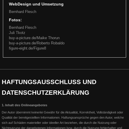
WebDesign und Umsetzung
Bernhard Flesch
Fotos:
Bernhard Flesch
Juli Tkotz
buy-a-picture.de/Maike Thorun
buy-a-picture.de/Roberto Robaldo
figure-eight.de/Figure8
German Open 2017
Q17
Die German Open 2017, der Höhepunkt der EWU Turniersaison in
HAFTUNGSAUSSCHLUSS
UND
Kreuth: Bunny the Goodbar Finale und 7. Platz Junior
Q17 LION ON THE BEACH startet mit Bernhard in den Amateur
DATENSCHUTZERKLÄRUNG
Select Klassen: 2 x Amateur All-around Champion, 2 x Amateur
Weiterlesen
Weiterlesen
1. Inhalt des Onlineangebotes
Der Autor übernimmt keinerlei Gewähr für die Aktualität, Korrektheit, Vollständigkeit oder
Qualität der bereitgestellten Informationen. Haftungsansprüche gegen den Autor, welche
sich auf Schäden materieller oder ideeller Art beziehen, die durch die Nutzung oder
Nichtnutzung der dargebotenen Informationen bzw. durch die Nutzung fehlerhafter und