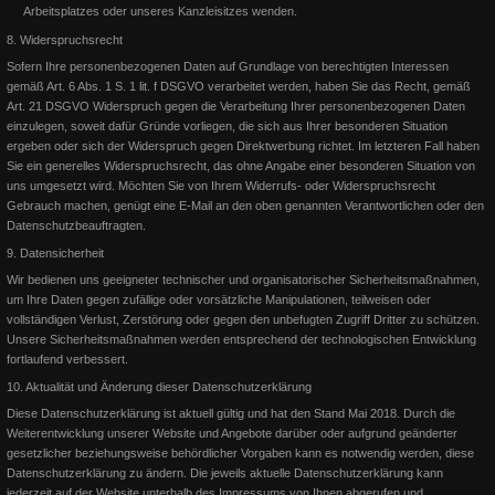
Arbeitsplatzes oder unseres Kanzleisitzes wenden.
8. Widerspruchsrecht
Reitabzeichenlehrgang - Mai 2015
Sofern Ihre personenbezogenen Daten auf Grundlage von berechtigten Interessen
gemäß Art. 6 Abs. 1 S. 1 lit. f DSGVO verarbeitet werden, haben Sie das Recht, gemäß
Art. 21 DSGVO Widerspruch gegen die Verarbeitung Ihrer personenbezogenen Daten
Reitabzeichen Lehrgang auf dem Schlungshof! Alle Teilnehmer haben
einzulegen, soweit dafür Gründe vorliegen, die sich aus Ihrer besonderen Situation
mit sehr guten Leistungen bestanden. Ich bin sehr st
ergeben oder sich der Widerspruch gegen Direktwerbung richtet. Im letzteren Fall haben
Sie ein generelles Widerspruchsrecht, das ohne Angabe einer besonderen Situation von
uns umgesetzt wird.
Möchten Sie von Ihrem Widerrufs- oder Widerspruchsrecht
Weiterlesen
Gebrauch machen, genügt eine E-Mail an den oben genannten Verantwortlichen oder den
Datenschutzbeauftragten.
9. Datensicherheit
Wir
bedienen uns geeigneter technischer und organisatorischer Sicherheitsmaßnahmen,
um Ihre Daten gegen zufällige oder vorsätzliche Manipulationen, teilweisen oder
vollständigen Verlust, Zerstörung oder gegen den unbefugten Zugriff Dritter zu schützen.
Unsere Sicherheitsmaßnahmen werden entsprechend der technologischen Entwicklung
fortlaufend verbessert.
10. Aktualität und Änderung dieser Datenschutzerklärung
Diese Datenschutzerklärung ist aktuell gültig und hat den Stand Mai 2018. Durch die
Weiterentwicklung unserer Website und Angebote darüber oder aufgrund geänderter
gesetzlicher beziehungsweise behördlicher Vorgaben kann es notwendig werden, diese
Datenschutzerklärung zu ändern. Die jeweils aktuelle Datenschutzerklärung kann
jederzeit auf der Website unterhalb des Impressums von Ihnen abgerufen und