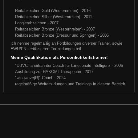
Reitabzeichen Gold (Westernreiten) - 2016
AQ-Turnier in Nümbrecht ein Besuch in Nümbrecht darf natürlich nicht
fehlen - next Stop "German OPEN": Susanne mit Bun
Reitabzeichen Silber (Westernreiten) - 2011
Longierabzeichen - 2007
Reitabzeichen Bronze (Westernreiten) - 2007
Weiterlesen
Reitabzeichen Bronze (Dressur und Springen) - 2006
Ich nehme regelmäßig an Fortbildungen diverser Trainer, sowie
EWU/FN zertifizierten Fortbildungen teil.
Meine Qualifikation als Persönlichkeitstrainer:
"DBVC" anerkannter Coach für Emotionale Intelligenz - 2006
Ausbildung zur HAKOMI Therapeutin - 2017
"wingwave(R)" Coach - 2024
regelmäßige Weiterbildungen und Trainings in diesem Bereich.
European Championship 2018
Schröder x Keep on Kruzin: "Flesch for Fantasy" alias
ECQH 2018 Eine tolle Woche auf der Europameisterschaft !! LION ON
"Riley"
THE BEACH startet mit Bernhard zum ersten Mal auf de