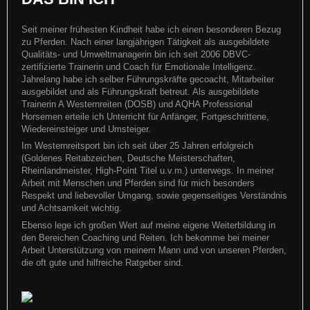
Seit meiner frühesten Kindheit habe ich einen besonderen Bezug
zu Pferden. Nach einer langjährigen Tätigkeit als ausgebildete
EWU Landesmeisterschaft 2019
Qualitäts- und Umweltmanagerin bin ich seit 2006 DBVC-
All Around Trainer - meine ganz persönliche Ehrung
zertifizierte Trainerin und Coach für Emotionale Intelligenz.
Jahrelang habe ich selber Führungskräfte gecoacht, Mitarbeiter
EWU Landesmeisterschaft 2019 dieses Jahr zum ersten Mal auf der
ausgebildet und als Führungskraft betreut. Als ausgebildete
Anlage der Pferdefreunde Goch Patricia hat einen super
Ich bin so stolz auf "meine" Turnier-Reiter und -Supporter ... bei
Trainerin A Westernreiten (DOSB) und AQHA Professional
unserer Jahresabschlußfeier haben Sie mich als "ihren
Horsemen erteile ich Unterricht für Anfänger, Fortgeschrittene,
Weiterlesen
Wiedereinsteiger und Umsteiger.
Weiterlesen
Im Westernreitsport bin ich seit über 25 Jahren erfolgreich
(Goldenes Reitabzeichen, Deutsche Meisterschaften,
Rheinlandmeister, High-Point Titel u.v.m.) unterwegs. In meiner
Arbeit mit Menschen und Pferden sind für mich besonders
Respekt und liebevoller Umgang, sowie gegenseitiges Verständnis
und Achtsamkeit wichtig.
Ebenso lege ich großen Wert auf meine eigene Weiterbildung in
den Bereichen Coaching und Reiten. Ich bekomme bei meiner
Arbeit Unterstützung von meinem Mann und von unseren Pferden,
die oft gute und hilfreiche Ratgeber sind.