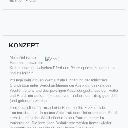
mit Ihrem Pferd.
KONZEPT
Mein Ziel ist, die
neues Zuhause, neue Perspektiven, neue Horizonte ..
Harmonie, sowie die
Stacey ("Flescholena") ist da
Kommunikation zwischen Pferd und Reiter optimal zu gestalten
und zu fördern.
Und plötzlich weißt Du:Es ist Zeit, etwas Neueszu beginnen, und dem
Zauberdes Anfangs zu vertrauen.Mut zur FreiheitDie F
Ich lege sehr großen Wert auf die Einhaltung der ethischen
Am 24. April ist Fohlen Nr. 3 aus unserer Stute "Just for Flesch"
Grundsätze unter Berücksichtigung der Ausbildungsskala des
(Shania) auf die Welt gekommen - ein kleine Kraftpaket
Westernreitens und des jeweiligen Ausbildungsstandes von Reiter
Weiterlesen
und Pferd; nur so kann ein positives Erleben, ein Erfolg gefördert
Weiterlesen
(und gefordert) werden.
Hierbei spielt es für mich keine Rolle, ob Sie Freizeit- oder
Turnierreiter sind. In meiner Arbeit mit dem Reiter und dem Pferd
steht für mich das Wohlbefinden beider Partner immer im
Vordergrund. Die jeweiligen Bedürfnisse werden immer wieder