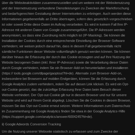
über die Websiteaktivitäten zusammenzustellen und um weitere mit der Websitenutzung
Weiterlesen
und der Internetnutzung verbundene Dienstleistungen zu Zwecken der Marktforschung
und bedarfsgerechten Gestaltung dieser Internetseiten zu erbringen.
Auch werden diese
Informationen gegebenenfalls an Dritte übertragen, sofern dies gesetzlich vorgeschrieben
ist oder soweit Dritte diese Daten im Auftrag verarbeiten. Es wird in keinem Fall Ihre IP-
Adresse mit anderen Daten von Google zusammengeführt. Die IP-Adressen werden
anonymisiert, so dass eine Zuordnung nicht möglich ist (IP-Masking).
Sie können die
Installation der Cookies durch eine entsprechende Einstellung der Browser-Software
verhindern; wir weisen jedoch darauf hin, dass in diesem Fall gegebenenfalls nicht
sämtliche Funktionen dieser Website vollumfänglich genutzt werden können.
Sie können
darüber hinaus die Erfassung der durch das Cookie erzeugten und auf Ihre Nutzung der
Website bezogenen Daten (inkl. Ihrer IP-Adresse) sowie die Verarbeitung dieser Daten
durch Google verhindern, indem Sie ein Browser-Add-on herunterladen und installieren
(https:// tools.google.com/dlpage/gaoptout?hl=de).
Alternativ zum Browser-Add-on,
insbesondere bei Browsern auf mobilen Endgeräten, können Sie die Erfassung durch
Google Analytics zudem verhindern, indem Sie auf diesen Link klicken. Es wird ein Opt-
out-Cookie gesetzt, das die zukünftige Erfassung Ihrer Daten beim Besuch dieser
Susanne Flesch @ Facebook 2.0
Website verhindert. Der Opt-out-Cookie gilt nur in diesem Browser und nur für unsere
Website und wird auf Ihrem Gerät abgelegt.
Löschen Sie die Cookies in diesem Browser,
müssen Sie das Opt-out-Cookie erneut setzen. Weitere Informationen zum Datenschutz
Es gibt zwei neue Facebook-Seiten, auf denen ich mit Euch
im Zusammenhang mit Google Analytics finden Sie etwa in der Google Analytics-Hilfe
Informationen und Erfahrungen austauschen werde, Fragen beantw
(https://support.google.com/analytics/answer/6004245?hl=de).
ii) Google Adwords Conversion Tracking
Weiterlesen
Um die Nutzung unserer Webseite statistisch zu erfassen und zum Zwecke der