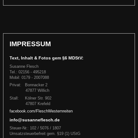
IMPRESSUM
Text, Inhalt & Fotos gem §6 MDStV:
Susanne Flesch
Tel.: 02156 - 495218
Mobil: 0179 - 2007088
Privat: Bonnacker 2
A new star is born: "Flesch Dancer" alias "Gretchen"
47877 Willich
Stall: Kölner Str. 902
47807 Krefeld
Am 3. Mai ist das zweite Fohlen aus unserer Stute "Just for Flesch"
(Shania) auf die Welt gekommen - eine wunderschöne F
facebook.com/FleschWesternreiten
info@susanneflesch.de
Weiterlesen
Steuer-Nr.: 102 / 5076 / 1807
Umsatzsteuerbefreit gem. §19 (1) UStG