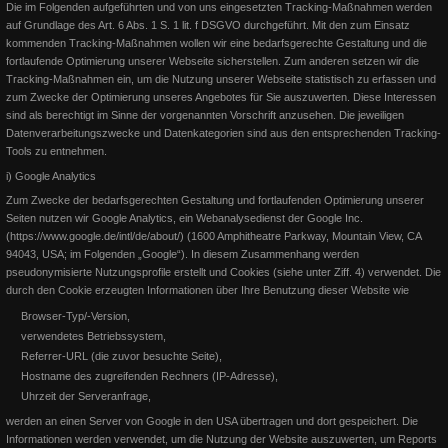
EQUIVA eine Serie zum Thema Westernreiten aufzunehmen. R
Die im Folgenden aufgeführten und von uns eingesetzten Tracking-Maßnahmen werden
Der Pferdesportverband Rheinland ehrt Susanne Flesch für die
auf Grundlage des Art. 6 Abs. 1 S. 1 lit. f DSGVO durchgeführt. Mit den zum Einsatz
erfolgreiche Teilnahme an der EWU German OPEN 2015 und die
kommenden Tracking-Maßnahmen wollen wir eine bedarfsgerechte Gestaltung und die
Weiterlesen
fortlaufende Optimierung unserer Webseite sicherstellen.
Zum anderen setzen wir die
Weiterlesen
Tracking-Maßnahmen ein, um die Nutzung unserer Webseite statistisch zu erfassen und
zum Zwecke der Optimierung unseres Angebotes für Sie auszuwerten. Diese Interessen
sind als berechtigt im Sinne der vorgenannten Vorschrift anzusehen. Die jeweiligen
Datenverarbeitungszwecke und Datenkategorien sind aus den entsprechenden Tracking-
Tools zu entnehmen.
i) Google Analytics
Zum Zwecke der bedarfsgerechten Gestaltung und fortlaufenden Optimierung unserer
Seiten nutzen wir Google Analytics, ein Webanalysedienst der Google Inc.
(https://www.google.de/intl/de/about/) (1600 Amphitheatre Parkway, Mountain View, CA
94043, USA; im Folgenden „Google“). In diesem Zusammenhang werden
pseudonymisierte Nutzungsprofile erstellt und Cookies (siehe unter Ziff. 4) verwendet. Die
durch den Cookie erzeugten Informationen über Ihre Benutzung dieser Website wie
Browser-Typ/-Version,
verwendetes Betriebssystem,
EWU Pferdemedaillen 2015
Referrer-URL (die zuvor besuchte Seite),
Hostname des zugreifenden Rechners (IP-Adresse),
EWU Pferde-Medaillen 2015 Lion on the Beach (Pleasure - Bronze
Uhrzeit der Serveranfrage,
und Silber) Lion on the Beach (Trail - Bronze) Rags
werden an einen Server von Google in den USA übertragen und dort gespeichert. Die
Informationen werden verwendet, um die Nutzung der Website auszuwerten, um Reports