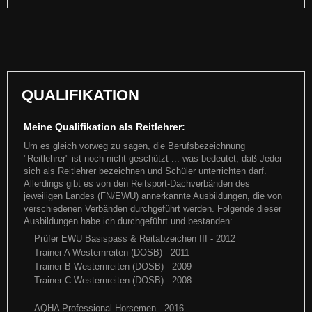
European Championship 2019
ECQH 2019 Wie schon letztes Jahr war es weider eine tolle Woche
auf der Europameisterschaft - diesmal sind wir mit BUDD
QUALIFIKATION
Weiterlesen
Meine Qualifikation als Reitlehrer:
Um es gleich vorweg zu sagen, die Berufsbezeichnung
"Reitlehrer" ist noch nicht geschützt ... was bedeutet, daß Jeder
sich als Reitlehrer bezeichnen und Schüler unterrichten darf.
Allerdings gibt es von den Reitsport-Dachverbänden des
jeweiligen Landes (FN/EWU) annerkannte Ausbildungen, die von
verschiedenen Verbänden durchgeführt werden. Folgende dieser
Ausbildungen habe ich durchgeführt und bestanden:
Prüfer EWU Basispass & Reitabzeichen III - 2012
Trainer A Westernreiten (DOSB) - 2011
Trainer B Westernreiten (DOSB) - 2009
Trainer C Westernreiten (DOSB) - 2008
EWU 2019 ... das Turnierjahr
AQHA Professional Horsemen - 2016