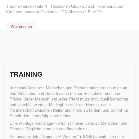
Träume werden wahr!!! Herzlichen Glückwunsch liebe Sarah zum
Kauf von unserem Goldstück "DS Shades of Blue Vel
Weiterlesen
TRAINING
In meiner Arbeit mit Menschen und Pferden orientiere ich mich an
den Wünschen und Bedürfnissen meiner Reitschüler und ihrer
Pferde. Jeder Mensch und jedes Pferd muss individuell betrachtet
und geschult werden. Mir liegt es sehr am Herzen, diese
Luke ("Flesch my Dreams") gewinnt die Fohlenschau
Partnerschaft zwischen Reiter und Pferd zu fördern und Schritt für
Schritt den Lernerfolg zu erreichen.
DQHA Q21
Eine wichtige Grundlage hierfür ist meine Liebe zu Menschen und
Wir sind mehr als stolz auf unsere diesjährigen Fohlen:
Pferden. Tägliche lerne ich von Ihnen dazu.
Fohlenschausieger und Gesamtsieger „Flesch my Dreams“ (Luke) mi
Q21 Aachen ein besonderes Turnier für unser Team! Bernhard ist mir
Als ausgebildete "Trainerin A Western" (DOSB) arbeite ich nach
seinem Erfolgs-Pferd „Lion on the Beach“ wieder s