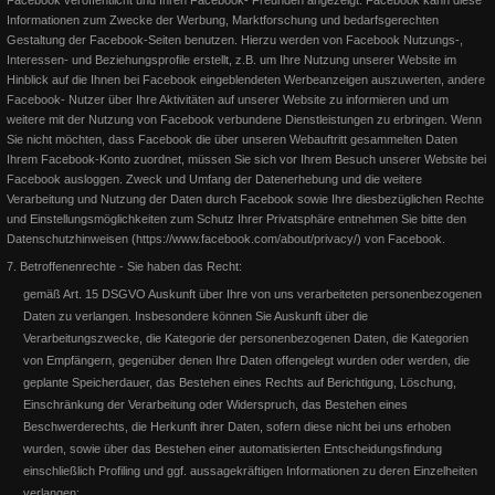
Facebook veröffentlicht und Ihren Facebook- Freunden angezeigt. Facebook kann diese
Informationen zum Zwecke der Werbung, Marktforschung und bedarfsgerechten
Gestaltung der Facebook-Seiten benutzen. Hierzu werden von Facebook Nutzungs-,
Interessen- und Beziehungsprofile erstellt, z.B. um Ihre Nutzung unserer Website im
Hinblick auf die Ihnen bei Facebook eingeblendeten Werbeanzeigen auszuwerten, andere
Facebook- Nutzer über Ihre Aktivitäten auf unserer Website zu informieren und um
weitere mit der Nutzung von Facebook verbundene Dienstleistungen zu erbringen. Wenn
Sie nicht möchten, dass Facebook die über unseren Webauftritt gesammelten Daten
Ihrem Facebook-Konto zuordnet, müssen Sie sich vor Ihrem Besuch unserer Website bei
DQHA Zuchtschau Laubach - Stuten-Schau
Facebook ausloggen.
Zweck und Umfang der Datenerhebung und die weitere
Verarbeitung und Nutzung der Daten durch Facebook sowie Ihre diesbezüglichen Rechte
und Einstellungsmöglichkeiten zum Schutz Ihrer Privatsphäre entnehmen Sie bitte den
Siegerstute "Lion on the Beach"Reserve Sieger "SQ Solano Par
Datenschutzhinweisen (https://www.facebook.com/about/privacy/) von Facebook.
Three" unsere Solo!Wir sind Mega Happy!Beide Stuten erhalte
7. Betroffenenrechte - Sie haben das Recht:
gemäß Art. 15 DSGVO Auskunft über Ihre von uns verarbeiteten personenbezogenen
Weiterlesen
Daten zu verlangen. Insbesondere können Sie Auskunft über die
Verarbeitungszwecke, die Kategorie der personenbezogenen Daten, die Kategorien
von Empfängern, gegenüber denen Ihre Daten offengelegt wurden oder werden, die
geplante Speicherdauer, das Bestehen eines Rechts auf Berichtigung, Löschung,
Einschränkung der Verarbeitung oder Widerspruch, das Bestehen eines
Beschwerderechts, die Herkunft ihrer Daten, sofern diese nicht bei uns erhoben
wurden, sowie über das Bestehen einer automatisierten Entscheidungsfindung
einschließlich Profiling und ggf. aussagekräftigen Informationen zu deren Einzelheiten
verlangen;