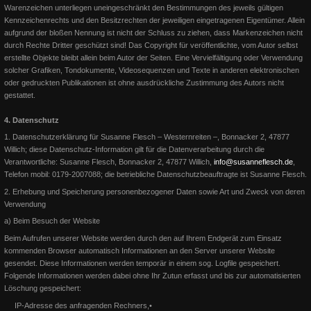
Warenzeichen unterliegen uneingeschränkt den Bestimmungen des jeweils gültigen
Kennzeichenrechts und den Besitzrechten der jeweiligen eingetragenen Eigentümer. Allein
aufgrund der bloßen Nennung ist nicht der Schluss zu ziehen, dass Markenzeichen nicht
durch Rechte Dritter geschützt sind! Das Copyright für veröffentlichte, vom Autor selbst
erstellte Objekte bleibt allein beim Autor der Seiten. Eine Vervielfältigung oder Verwendung
solcher Grafiken, Tondokumente, Videosequenzen und Texte in anderen elektronischen
oder gedruckten Publikationen ist ohne ausdrückliche Zustimmung des Autors nicht
gestattet.
AQHA Professional Horsemen
4. Datenschutz
Susanne Flesch wird zum AQHA Professional Horsemen ernannt. Die
1. Datenschutzerklärung für Susanne Flesch – Westernreiten –, Bonnacker 2, 47877
AQHA gibt für Europa fünf Neuzugänge bei ihrem Professi
Willich; d
iese Datenschutz-Information gilt für die Datenverarbeitung durch die
Verantwortliche: Susanne Flesch, Bonnacker 2, 47877 Willich,
info@susanneflesch.de
,
Telefon mobil: 0179-2007088; die betriebliche Datenschutzbeauftragte ist Susanne Flesch.
Weiterlesen
2. Erhebung und Speicherung personenbezogener Daten sowie Art und Zweck von deren
Verwendung
a) Beim Besuch der Website
Beim Aufrufen unserer Website werden durch den auf Ihrem Endgerät zum Einsatz
kommenden Browser automatisch Informationen an den Server unserer Website
gesendet. Diese Informationen werden temporär in einem sog. Logfile gespeichert.
Folgende Informationen werden dabei ohne Ihr Zutun erfasst und bis zur automatisierten
Löschung gespeichert:
IP-Adresse des anfragenden Rechners,
•